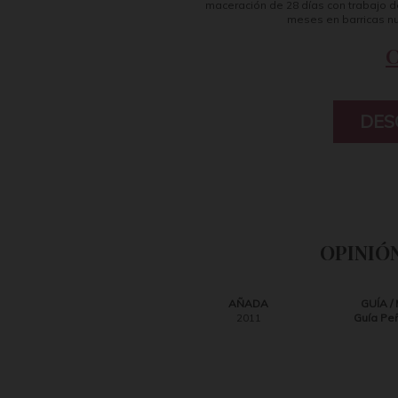
maceración de 28 días con trabajo d
meses en barricas nu
DES
OPINIÓN
AÑADA
GUÍA /
2011
Guía
Peñ